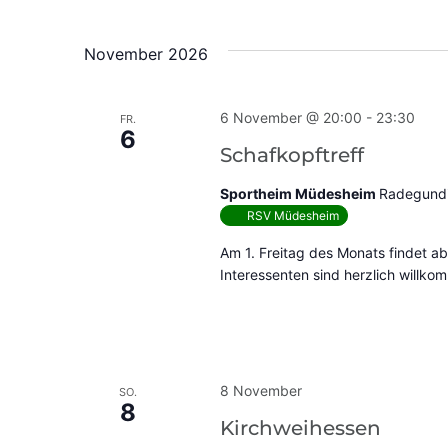
November 2026
6 November @ 20:00
-
23:30
FR.
6
Schafkopftreff
Sportheim Müdesheim
Radegundi
RSV Müdesheim
Am 1. Freitag des Monats findet ab
Interessenten sind herzlich willko
8 November
SO.
8
Kirchweihessen