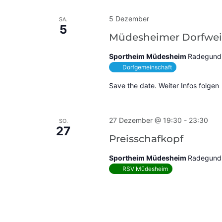
5 Dezember
SA.
5
Müdesheimer Dorfwe
Sportheim Müdesheim
Radegundi
Dorfgemeinschaft
Save the date. Weiter Infos folgen
27 Dezember @ 19:30
-
23:30
SO.
27
Preisschafkopf
Sportheim Müdesheim
Radegundi
RSV Müdesheim