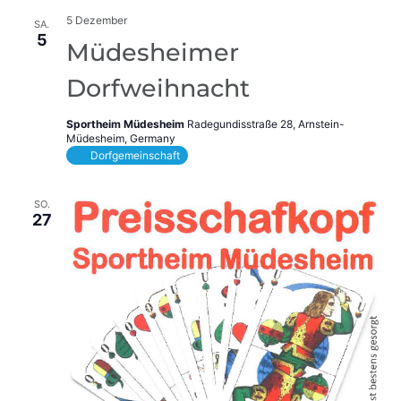
5 Dezember
SA.
5
Müdesheimer
Dorfweihnacht
Sportheim Müdesheim
Radegundisstraße 28, Arnstein-
Müdesheim, Germany
Dorfgemeinschaft
SO.
27