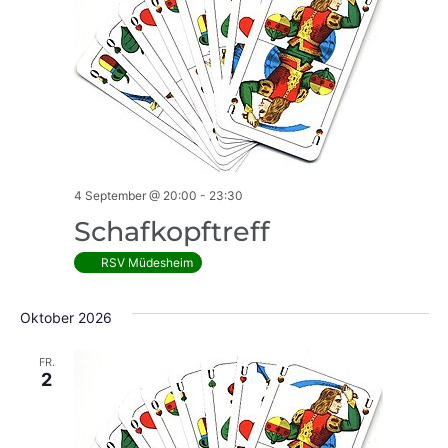
Navig
4 September @ 20:00
-
23:30
Schafkopftreff
RSV Müdesheim
Oktober 2026
FR.
2