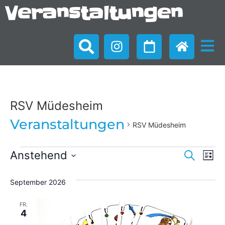
Veranstaltungen
RSV Müdesheim
Veranstaltungen
RSV Müdesheim
Veran
Ve
Anstehend
Suche
Liste
Datum
An
Such
wählen.
September 2026
Na
und
FR.
Ansic
4