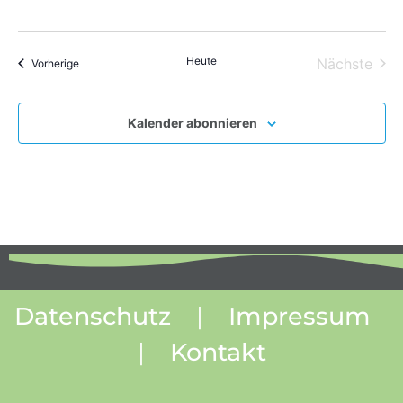
Heute
Vera
Nächste
Veranstaltungen
Vorherige
Kalender abonnieren
Datenschutz
|
Impressum
|
Kontakt