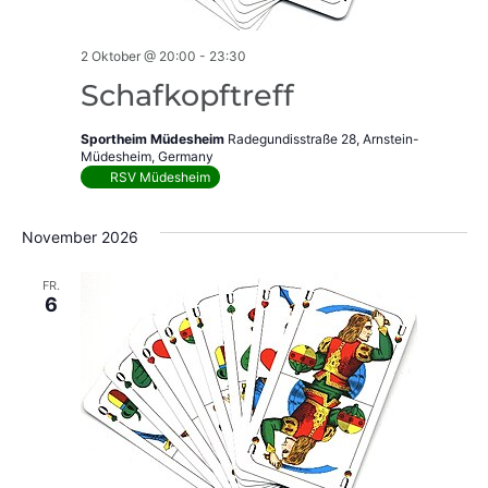
2 Oktober @ 20:00
-
23:30
Schafkopftreff
Sportheim Müdesheim
Radegundisstraße 28, Arnstein-
Müdesheim, Germany
RSV Müdesheim
November 2026
FR.
6