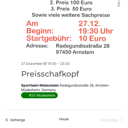
27 Dezember @ 19:30
-
23:30
Preisschafkopf
Sportheim Müdesheim
Radegundisstraße 28, Arnstein-
Müdesheim, Germany
RSV Müdesheim
Heute
Vera
Nächste
Veranstaltungen
Vorherige