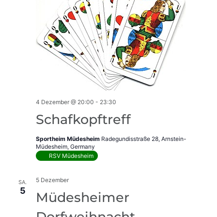
4 Dezember @ 20:00
-
23:30
Schafkopftreff
Sportheim Müdesheim
Radegundisstraße 28, Arnstein-
Müdesheim, Germany
RSV Müdesheim
5 Dezember
SA.
5
Müdesheimer
Dorfweihnacht